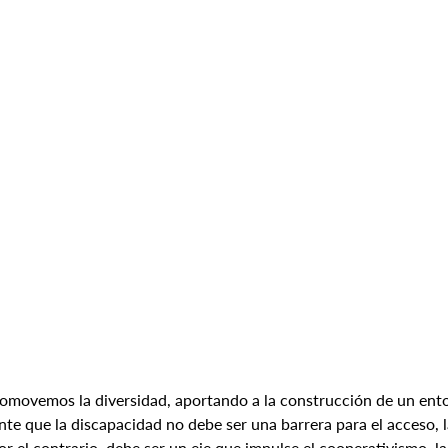
omovemos la diversidad, aportando a la construcción de un entor
e que la discapacidad no debe ser una barrera para el acceso, la
r el contrario, debe ser un eje que impulse el cooperativismo, la 