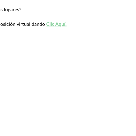
os lugares?
sición virtual dando 
Clic Aquí.