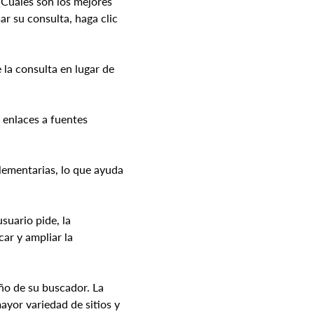
“¿Cuáles son los mejores 
r su consulta, haga clic 
la consulta en lugar de 
 enlaces a fuentes 
lementarias, lo que ayuda 
suario pide, la 
ar y ampliar la 
ño de su buscador. La 
yor variedad de sitios y 