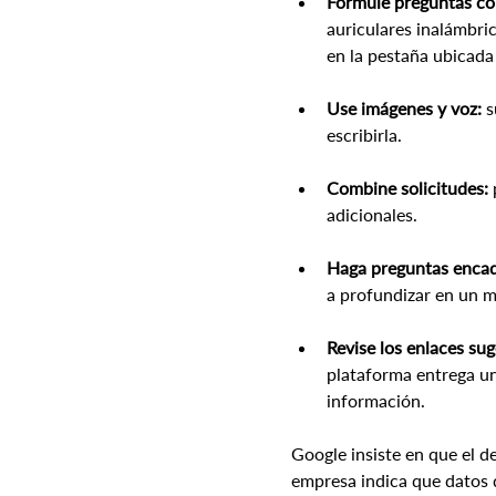
Formule preguntas co
auriculares inalámbri
en la pestaña ubicada
Use imágenes y voz:
 
escribirla.
Combine solicitudes:
adicionales.
Haga preguntas enca
a profundizar en un 
Revise los enlaces sug
plataforma entrega una
información.
Google insiste en que el d
empresa indica que datos d