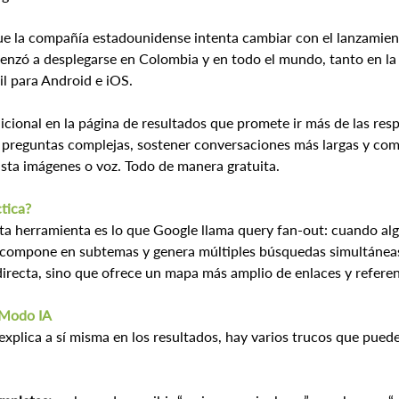
que la compañía estadounidense intenta cambiar con el lanzamien
nzó a desplegarse en Colombia y en todo el mundo, tanto en la 
il para Android e iOS.
icional en la página de resultados que promete ir más de las resp
 preguntas complejas, sostener conversaciones más largas y com
asta imágenes o voz. Todo de manera gratuita.
tica?
ta herramienta es lo que Google llama query fan-out: cuando al
escompone en subtemas y genera múltiples búsquedas simultáneas
recta, sino que ofrece un mapa más amplio de enlaces y referenc
l Modo IA
xplica a sí misma en los resultados, hay varios trucos que puede