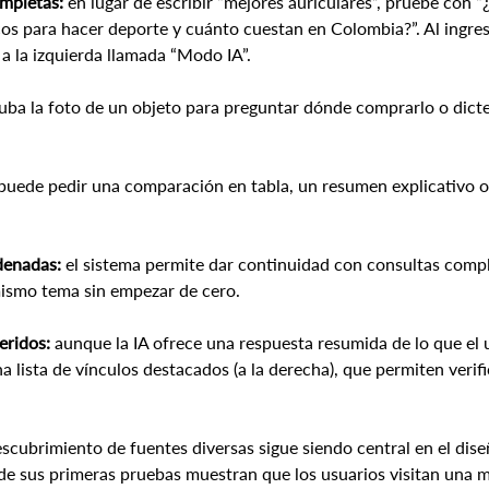
mpletas:
 en lugar de escribir “mejores auriculares”, pruebe con 
cos para hacer deporte y cuánto cuestan en Colombia?”. Al ingresa
 a la izquierda llamada “Modo IA”.
suba la foto de un objeto para preguntar dónde comprarlo o dicte 
 puede pedir una comparación en tabla, un resumen explicativo o
denadas:
 el sistema permite dar continuidad con consultas comp
mismo tema sin empezar de cero.
eridos:
 aunque la IA ofrece una respuesta resumida de lo que el u
 lista de vínculos destacados (a la derecha), que permiten verific
escubrimiento de fuentes diversas sigue siendo central en el dise
e sus primeras pruebas muestran que los usuarios visitan una ma