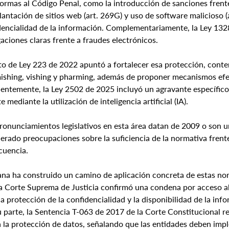
ormas al Código Penal, como la introducción de sanciones frente 
plantación de sitios web (art. 269G) y uso de software malicioso 
dencialidad de la información. Complementariamente, la Ley 132
gaciones claras frente a fraudes electrónicos.
to de Ley 223 de 2022 apuntó a fortalecer esa protección, con
ishing, vishing y pharming, además de proponer mecanismos efect
entemente, la Ley 2502 de 2025 incluyó un agravante específico a
mediante la utilización de inteligencia artificial (IA).
ronunciamientos legislativos en esta área datan de 2009 o son u
erado preocupaciones sobre la suficiencia de la normativa frente
cuencia.
ana ha construido un camino de aplicación concreta de estas no
a Corte Suprema de Justicia confirmó una condena por acceso a
a protección de la confidencialidad y la disponibilidad de la in
su parte, la Sentencia T-063 de 2017 de la Corte Constitucional re
 la protección de datos, señalando que las entidades deben imp