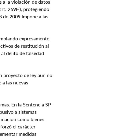
a la violación de datos 
(art. 269H), protegiendo 
8 de 2009 impone a las 
templando expresamente 
ivos de restitución al 
l delito de falsedad 
n proyecto de ley aún no 
 a las nuevas 
rmas. En la Sentencia SP-
busivo a sistemas 
formación como bienes 
forzó el carácter 
lementar medidas 