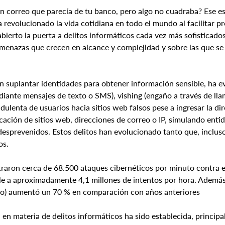
un correo que parecía de tu banco, pero algo no cuadraba? Ese e
a revolucionado la vida cotidiana en todo el mundo al facilitar p
bierto la puerta a delitos informáticos cada vez más sofisticados.
 amenazas que crecen en alcance y complejidad y sobre las que se
en suplantar identidades para obtener información sensible, ha 
ante mensajes de texto o SMS), vishing (engaño a través de llam
dulenta de usuarios hacia sitios web falsos pese a ingresar la dir
ficación de sitios web, direcciones de correo o IP, simulando enti
esprevenidos. Estos delitos han evolucionado tanto que, incluso
os.
raron cerca de 68.500 ataques cibernéticos por minuto contra el
le a aproximadamente 4,1 millones de intentos por hora. Además, 
to) aumentó un 70 % en comparación con años anteriores
n en materia de delitos informáticos ha sido establecida, princip