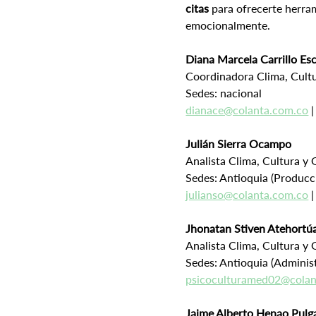
citas
 para ofrecerte herra
emocionalmente.
Diana Marcela Carrillo Es
Coordinadora Clima, Cult
Sedes: nacional
dianace@colanta.com.co
 
Julián Sierra Ocampo
Analista Clima, Cultura y
Sedes: Antioquia (Producc
julianso@colanta.com.co
 
Jhonatan Stiven Atehortú
Analista Clima, Cultura y
Sedes: Antioquia (Administ
psicoculturamed02@colan
Jaime Alberto Henao Pulg