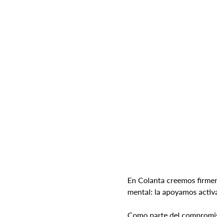
En Colanta creemos firmem
mental: la apoyamos activa
Como parte del compromiso