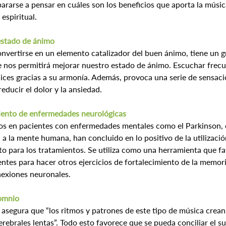
rarse a pensar en cuáles son los beneficios que aporta la música
 espiritual.
 estado de ánimo
nvertirse en un elemento catalizador del buen ánimo, tiene un g
nos permitirá mejorar nuestro estado de ánimo. Escuchar frecu
lices gracias a su armonía. Además, provoca una serie de sensac
educir el dolor y la ansiedad.
iento de enfermedades neurológicas
dos en pacientes con enfermedades mentales como el Parkinson, e
 la mente humana, han concluido en lo positivo de la utilización
para los tratamientos. Se utiliza como una herramienta que fa
entes para hacer otros ejercicios de fortalecimiento de la memori
nexiones neuronales.
somnio
 asegura que “los ritmos y patrones de este tipo de música crea
rebrales lentas”. Todo esto favorece que se pueda conciliar el 