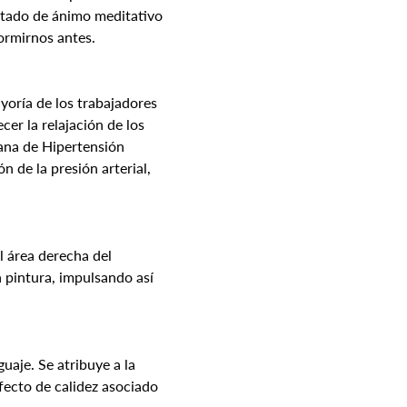
stado de ánimo meditativo 
ormirnos antes.
yoría de los trabajadores 
er la relajación de los 
cana de Hipertensión 
 de la presión arterial, 
l área derecha del 
a pintura, impulsando así 
aje. Se atribuye a la 
ecto de calidez asociado 