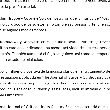
 piezas más lentas de Verdi, la novena sinfonía de Beethoven, a
e la presión arterial.
chim Trappe y Gabriele Voit demostraron que la música de Mozart
mo cardíaco de los sujetos, sino también su presión arterial en c
or que algunos medicamentos.
 Komazawa y Kobayashi en 'Scientific Research Publishing' reveló
 ritmo cardíaco, indicando una menor actividad del sistema nervi
estrés. También aumentó el flujo sanguíneo, así como la temperat
e un estado de relajación.
 la influencia positiva de la música clásica en el tratamiento d
estigación publicada en 'The Journal of Surgery Cardiothoraic', 
plante de corazón puede significar la diferencia entre el éxito y 
educe la ansiedad, el dolor y las nauseas, incluso afirman que p
parasimpático.
onal Journal of Critical Illness & Injury Science' descubrió que l