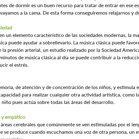
tes de dormir es un buen recurso para tratar de entrar en ese e
 vayamos a la cama. De esta forma conseguiremos relajarnos y d
siedad
 en un elemento característico de las sociedades modernas, la ma
sica puede ayudar a sobrellevarlo. La música clásica puede favorec
 la presión arterial, un estudio realizado por la Sociedad Ameri
inutos de música clásica al día se puede contribuir a la reducción
cir el estrés.
oria, de atención y de concentración de los niños, y estimula e
apacidad para realizar cualquier otra actividad artística, como l
n niño pues actúa sobre todas las áreas del desarrollo.
l y empático
 áreas cerebrales que comúnmente se ven estimuladas por el lengu
e se produce cuando escuchamos una voz de otra persona, un ef