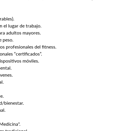
rables).
 el lugar de trabajo.
ara adultos mayores.
e peso.
los profesionales del fitness.
onales “certificados”.
ispositivos móviles.
mental.
óvenes.
l.
re.
d/bienestar.
al.
 Medicina".
a tradicional.